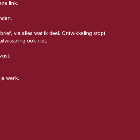
eze link
.
nden.
rief, via alles wat ik deel. Ontwikkeling stopt
uitwisseling ook niet.
wust.
n je werk.